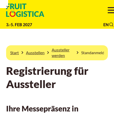
Zur
Zur
Zum
Navigation
Suche
Hauptinhalt
3.-5. FEB 2027
EN
Aussteller
Start
Ausstellen
Standanmeldung
werden
Registrierung für
Aussteller
Ihre Messepräsenz in