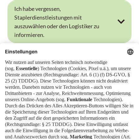
Ich habe vergessen,
Staplerdienstleistungen mit
auszuwählen oder den Logistiker zu
informieren.
Ich habe den Slot für ein falsches
Fahrzeug gebucht.
Newsblog
Kontakt
EN
Newsletter
Impressum
News
Downloads
FAQ
Datenschutz
Cookies