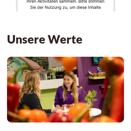
Ihren Aktivitäten sammeln. Bitte stimmen
Sie der Nutzung zu, um diese Inhalte
anzuzeigen.
Mehr Informationen
Unsere Werte
Akzeptieren