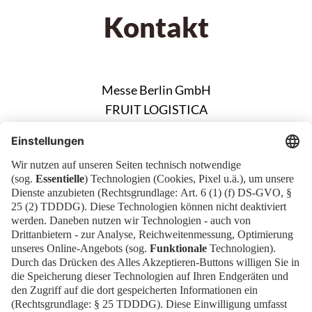
Kontakt
Messe Berlin GmbH
FRUIT LOGISTICA
Messedamm 22
14055 Berlin
fruitlogistica@messe-berlin.de
Newsblog
Kontakt
EN
Newsletter
Impressum
News
Downloads
FAQ