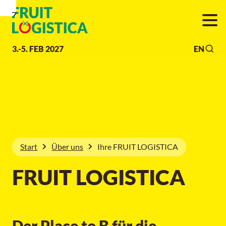
Zur
Zur
Zum
Navigation
Suche
Hauptinhalt
3.-5. FEB 2027
EN
Start
Über uns
Ihre FRUIT LOGISTICA
FRUIT LOGISTICA
Der Place to B für die