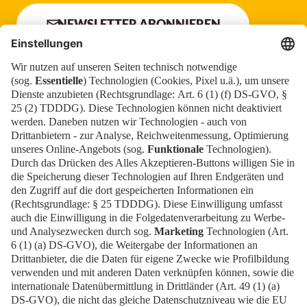
NEWSLETTER ABONNIEREN
Newsblog
Kontakt
EN
Newsletter
Impressum
News
Downloads
FAQ
Datenschutz
Cookies
Erklärung zur Barrierefreiheit
Barrierefrei