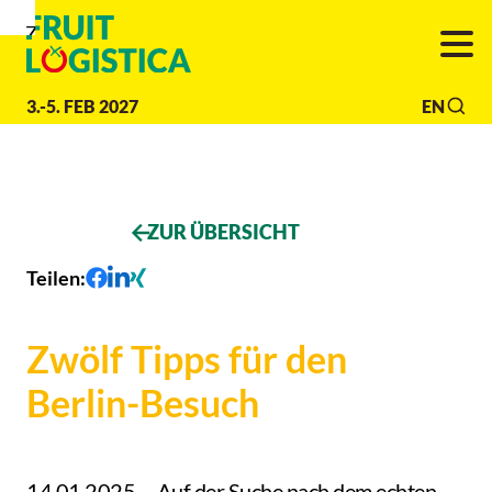
Zur
Zur
Zum
Navigation
Suche
Hauptinhalt
3.-5. FEB 2027
EN
ZUR ÜBERSICHT
Teilen
:
Zwölf Tipps für den
Berlin-Besuch
14.01.2025
Auf der Suche nach dem echten