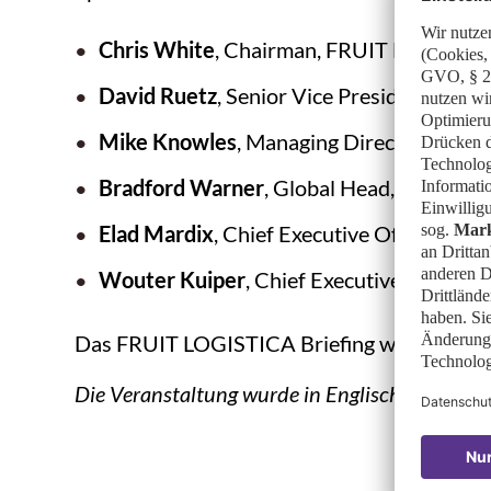
Chris White
, Chairman, FRUIT LOGISTIC
David Ruetz
, Senior Vice President, Mess
Mike Knowles
, Managing Director, Fruit
Bradford Warner
, Global Head, Digital &
Elad Mardix
, Chief Executive Officer & C
Wouter Kuiper
, Chief Executive Officer
Das FRUIT LOGISTICA Briefing wurde hier und
Die Veranstaltung wurde in Englisch abgehalt