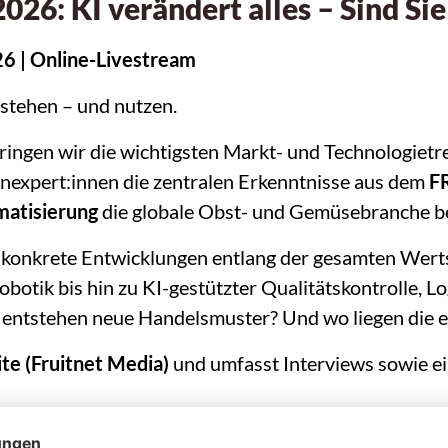
26: KI verändert alles – Sind Sie
26 | Online-Livestream
stehen – und nutzen.
ingen wir die wichtigsten Markt- und Technologiet
nexpert:innen die zentralen Erkenntnisse aus dem
F
matisierung
die globale Obst- und Gemüsebranche be
m konkrete Entwicklungen entlang der gesamten Wer
otik bis hin zu KI-gestützter Qualitätskontrolle, L
 entstehen neue Handelsmuster? Und wo liegen die 
te (Fruitnet Media)
und umfasst Interviews sowie e