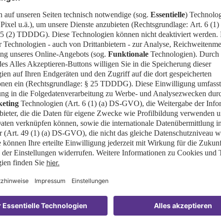
A Advisory Board (moderator)
e Berlin
net Europe
 Data, AgroFresh
o-Founder, Clarifresh
, Kubo Greenhouse Projects
 auf LinkedIn live gestreamt, die Aufzeichnung ste
en.