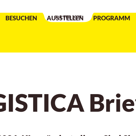
Datum der Veranstaltung
:
BESUCHEN
AUSSTELLEN
3.-5. FEB 2027
PROGRAMM
ISTICA Brie