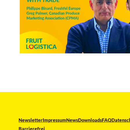
Newsletter
Impressum
News
Downloads
FAQ
Datensc
Barrierefrei