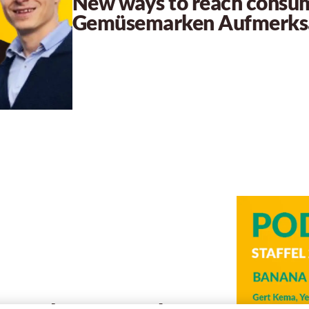
New ways to reach consum
Gemüsemarken Aufmerks