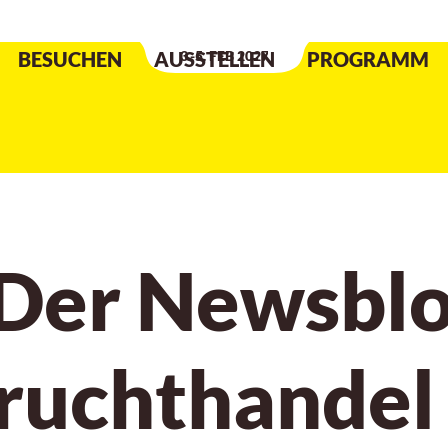
Datum der Veranstaltung
:
BESUCHEN
AUSSTELLEN
3.-5. FEB 2027
PROGRAMM
 Der Newsblo
Fruchthandel