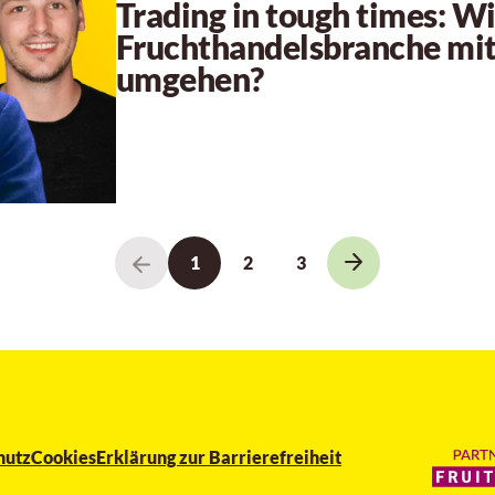
Trading in tough times: W
Fruchthandelsbranche mit
umgehen?
1
2
3
hutz
Cookies
Erklärung zur Barrierefreiheit