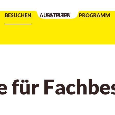
Datum der Veranstaltung
:
BESUCHEN
AUSSTELLEN
3.-5. FEB 2027
PROGRAMM
e für Fachbe