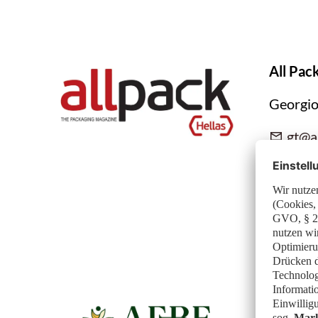
All Pac
Georgio
gt@al
www.all
ALL PA
Athen, 
AEBE (A
Ecuador