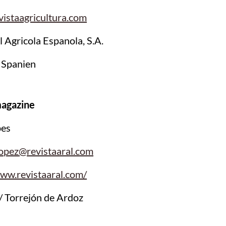
istaagricultura.com
l Agricola Espanola, S.A.
 Spanien
agazine
pes
lopez@revistaaral.com
www.revistaaral.com/
/ Torrejón de Ardoz
n