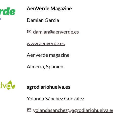
AenVerde Magazine
Damian Garcia
damian@aenverde.es
www.aenverde.es
Aenverde magazine
Almeria, Spanien
agrodiariohuelva.es
Yolanda Sánchez González
yolandasanchez@agrodiariohuelva.e