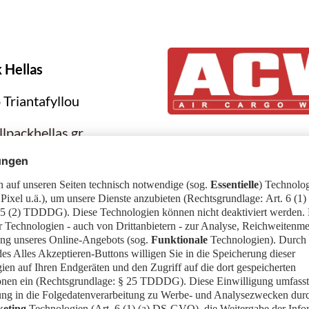
k Hellas
 Triantafyllou
lpackhellas.gr
packhellas.gr
CK HELLAS
Griechenland
ssociation of
ian Banana Exporters)