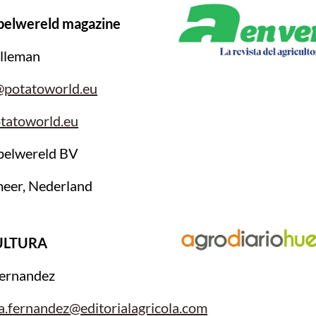
pelwereld magazine
lleman
@potatoworld.eu
tatoworld.eu
pelwereld BV
eer, Nederland
ULTURA
ernandez
a.fernandez@editorialagricola.com