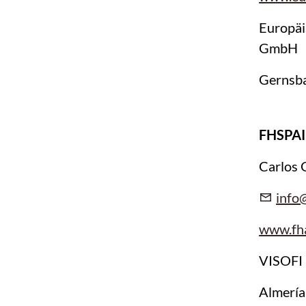
Europäi
GmbH
Gernsba
FHSPA
Carlos 
info
www.fh
VISOFI
Almería