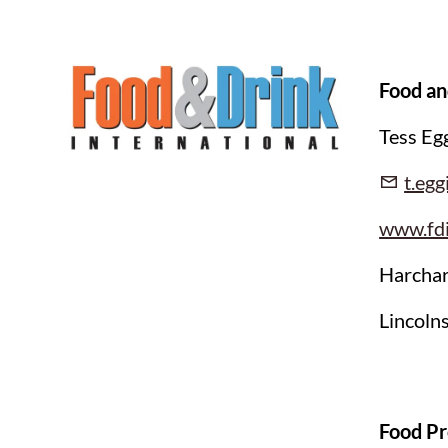
Food an
Tess Eg
t.eg
www.fdi
Harchar
Lincoln
Food Pr