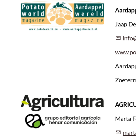
Aardap
Jaap De
info
www.po
Aardap
Zoeterm
AGRIC
Marta F
mart