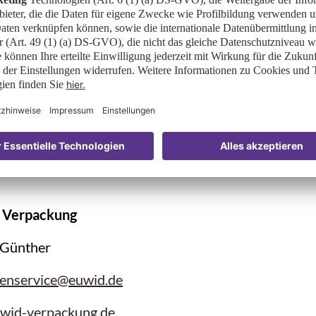
ca Matamoros
amoros@aebe.com.ec
be.com.ec/
OTAS
il, Ecuador
Verpackung
 Günther
enservice@euwid.de
wid-verpackung.de