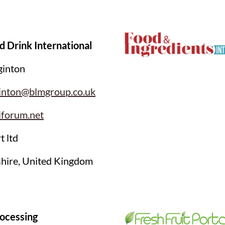
d Drink International
ginton
ginton@blmgroup.co.uk
forum.net
t ltd
shire, United Kingdom
ocessing