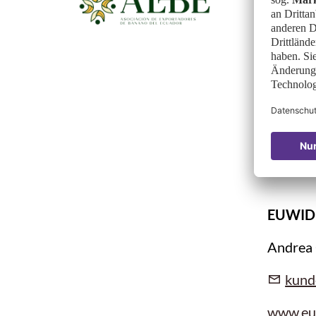
Domeni
dmat
www.ae
BANAN
Guayaqu
EUWID 
Andrea
kund
www.eu