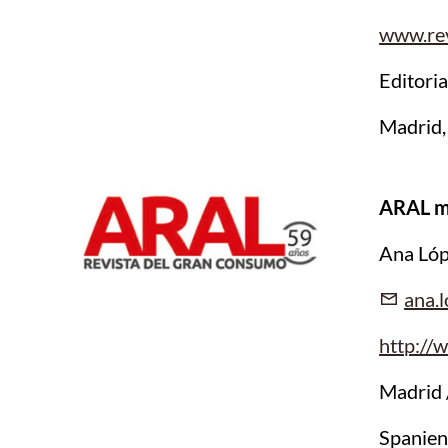
www.rev
Editoria
Madrid,
ARAL m
Ana Ló
ana.
http://
Madrid 
Spanie