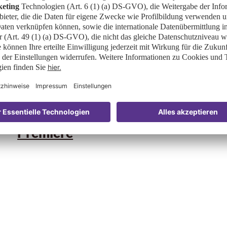
29.01.2026
FRUIT LOGISTICA 2026: New
Product Showcases feiern
Premiere