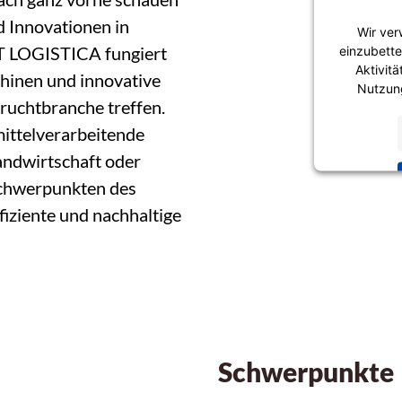
d Innovationen in
Wir ver
T LOGISTICA fungiert
einzubette
Aktivit
schinen und innovative
Nutzung
fruchtbranche treffen.
mittelverarbeitende
andwirtschaft oder
chwerpunkten des
iziente und nachhaltige
Schwerpunkte