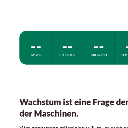
Innovationen, die die Branc
--
--
--
TAGEN
STUNDEN
MINUTEN
SE
Wachstum ist eine Frage de
der Maschinen.
Wer ganz vorne mitspielen will, muss auch 