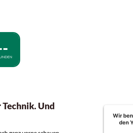
he antreiben.
--
KUNDEN
r Technik. Und
Wir ben
den
nach ganz vorne schauen