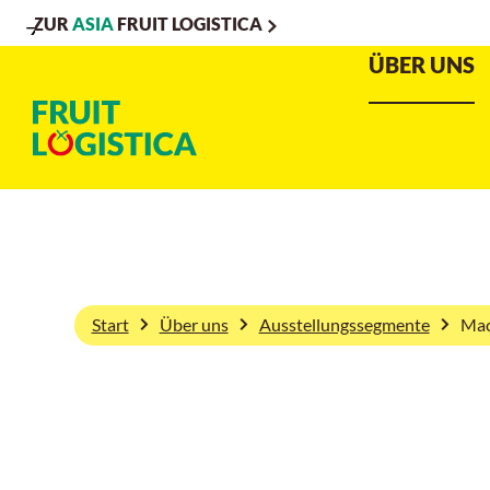
ZUR
ASIA
FRUIT LOGISTICA
Zur
Zur
Zum
ÜBER UNS
Navigation
Suche
Hauptinhalt
Start
Über uns
Ausstellungssegmente
Mac
Machinery