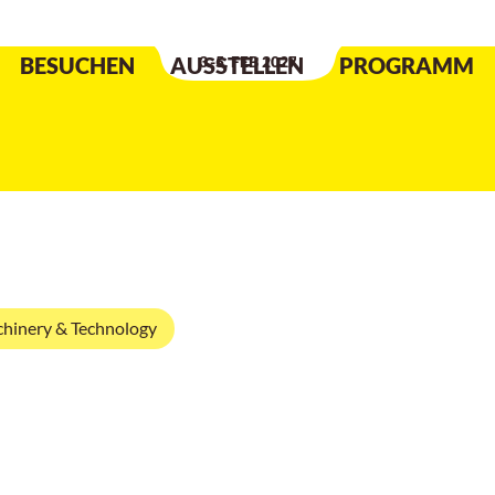
Datum der Veranstaltung
:
BESUCHEN
AUSSTELLEN
3.-5. FEB 2027
PROGRAMM
hinery & Technology
 & Technolo