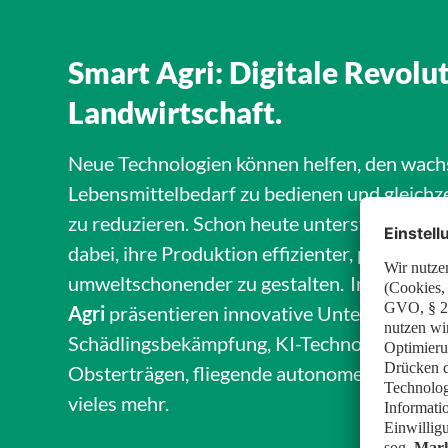
Smart Agri: Digitale Revolut
Landwirtschaft.
Neue Technologien können helfen, den wac
Lebensmittelbedarf zu bedienen und gleichze
zu reduzieren. Schon heute unterstützt die D
dabei, ihre Produktion effizienter, profitable
umweltschonender zu gestalten. Im
Ausstel
Agri
präsentieren innovative Unternehmen d
Schädlingsbekämpfung, KI-Technologie zur 
Obsterträgen, fliegende autonome Roboter 
vieles mehr.